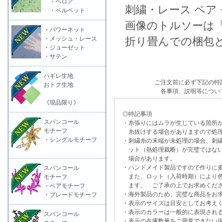
・ベロア
刺繍・レース ペア 
・ベルベット
画像のトルソーは「
・パワーネット
・メッシュ・レース
折り畳んでの梱包と
・ジョーゼット
・サテン
ハギレ生地
ご注文前に必ず下記の特
おトク生地
各事項、説明等につい
《現品限り》
◎特記事項
スパンコール
・糸張りにはムラが生じている箇所が
モチーフ
糸抜けする場合がありますので処理
・シングルモチーフ
・刺繍糸の末端が未処理の場合、刺繍
ット（熱処理裁断）が完璧ではない
場合があります。
・ハンドメイド製品ですので作りに多
スパンコール
また、ロット（入荷時期）により色
モチーフ
ます。 ご了承の上でお求めくだ
・ペアモチーフ
・海外製品のため、完璧な商品をお求
・ブレードモチーフ
・表示のサイズは目安としてお考え
・表示のカラーは一般的に表現される
スパンコール
・表示の在庫数量をご用意できない