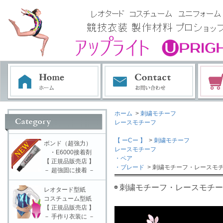
ホーム
>
刺繍モチーフ
レースモチーフ
【 ーCー 】
>
刺繍モチーフ
ボンド（超強力）
レースモチーフ
・E6000接着剤
・ペア
【 正規品販売店 】
・ブレード
> 刺繍モチーフ・レースモチ
－ 超強固に接着 －
刺繍モチーフ・レースモチーフ
レオタード型紙
コスチューム型紙
【 正規品販売店 】
－ 手作り衣装に －