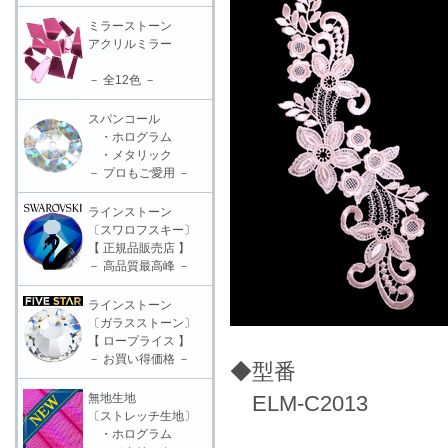
ミラーストーン
アクリルミラー
－ 全12色 －
スパンコール
・ホログラム
・メタリック
－ プロもご愛用 －
ラインストーン
〔スワロフスキー〕
【 正規品販売店 】
－ 高品質最高峰 －
ラインストーン
〔ガラスストーン〕
【 ロープライス 】
－ お買い得価格 －
◆型番
無地生地
ELM-C2013
〔ストレッチ生地〕
・ホログラム