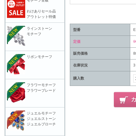
モチーフ全般
わけありセール品
アウトレット特価
ラインストーン
型番
E
モチーフ
定価
9
販売価格
8
リボンモチーフ
在庫状況
3
購入数
フラワーモチーフ
フラワーブレード
ジュエルモチーフ
ジュエルストーン
ジュエルブローチ