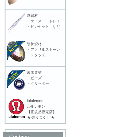
副資材
・ケース ・トレイ
・ピンセット など
装飾資材
・アクリルストーン
・スタッズ
装飾資材
・ビーズ
・グリッター
lululemon
ルルレモン
【正規品販売店】
★ 売りつくし ★