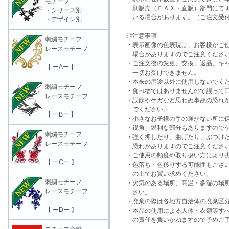
モチーフ
別販売（ＦＡＸ・直販）部門にてす
・シリーズ別
いる場合があります。（ご注文受付
・デザイン別
◎注意事項
刺繍モチーフ
・表示画像の色表現は、お客様がご使
レースモチーフ
場合がありますのでご注意くださ
・ご注文後の変更、交換、返品、キャ
【 ーAー 】
一切お受けできません。
・本来の用途以外に使用しないでく
刺繍モチーフ
・食べ物ではありませんので誤って口
レースモチーフ
・誤飲やケガなど思わぬ事故の恐れが
でください。
【 ーBー 】
・小さなお子様の手の届かない所に保
・鋭角、鋭利な部分もありますのでケ
刺繍モチーフ
・強く押したり、曲げたり、ぶつけた
レースモチーフ
恐れがありますのでご注意くださ
・ご使用の頻度や取り扱い方により劣
【 ーCー 】
・色落ち・色移りする可能性もござい
の上でお買い求めください。
刺繍モチーフ
・火気のある場所、高温・多湿の場所
レースモチーフ
さい。
・廃棄の際は各地方自治体の廃棄区分
【 ーDー 】
・本品の使用による人体・衣類等すべ
の責任を負いかねますので予めご了