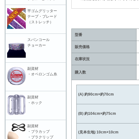
平ゴムグリッター
テープ・ブレード
（ストレッチ）
型番
スパンコール
チョーカー
販売価格
在庫状況
副資材
購入数
・オペロンゴム糸
(A) 約90cm×約70cm
副資材
・ホック
(B) 約104cm×約75cm
副資材
・ブラカップ
(見本生地) 10cm×10cm
・ブラクリップ