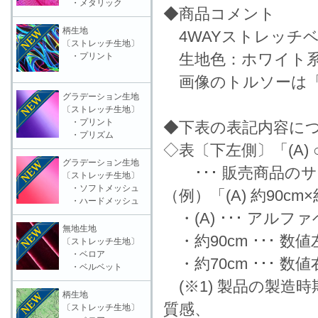
・メタリック
◆商品コメント
柄生地
4WAYストレッチ
〔ストレッチ生地〕
生地色：ホワイト
・プリント
画像のトルソーは「
グラデーション生地
〔ストレッチ生地〕
・プリント
◆下表の表記内容に
・プリズム
◇表〔下左側〕「(A) ○
グラデーション生地
･･･ 販売商品の
〔ストレッチ生地〕
・ソフトメッシュ
（例）「(A) 約90cm
・ハードメッシュ
・(A) ･･･ アル
無地生地
・約90cm ･･･ 
〔ストレッチ生地〕
・ベロア
・約70cm ･･･ 
・ベルベット
(※1) 製品の製造
柄生地
質感、
〔ストレッチ生地〕