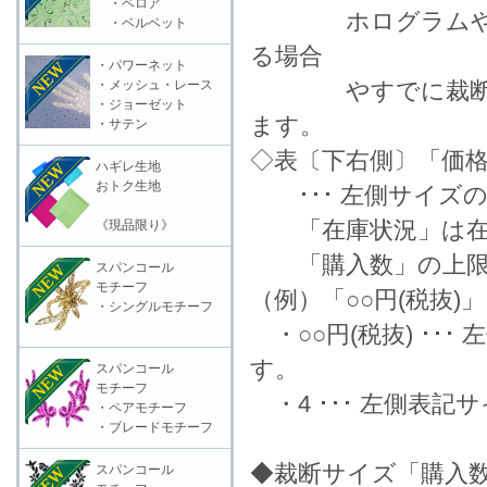
・ベロア
ホログラムやラメ
・ベルベット
る場合
・パワーネット
・メッシュ・レース
やすでに裁断済の
・ジョーゼット
ます。
・サテン
◇表〔下右側〕「価格
ハギレ生地
おトク生地
･･･ 左側サイズ
「在庫状況」は在
《現品限り》
「購入数」の上限数
スパンコール
モチーフ
（例）「○○円(税抜)
・シングルモチーフ
・○○円(税抜) ･･
す。
スパンコール
モチーフ
・4 ･･･ 左側表
・ペアモチーフ
・ブレードモチーフ
◆裁断サイズ「購入
スパンコール