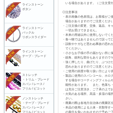
いる場合があります。（ご注文受付
ラインストーン
ボタン
◎注意事項
・表示画像の色表現は、お客様がご使
場合がありますのでご注意くださ
・ご注文後の変更、交換、返品、キャ
ラインストーン
一切お受けできません。
バックル
・本来の用途以外に使用しないでく
リボンスライダー
・食べ物ではありませんので誤って口
・誤飲やケガなど思わぬ事故の恐れが
でください。
ラインストーン
・小さなお子様の手の届かない所に保
テープ・ブレード
・鋭角、鋭利な部分もありますのでケ
・強く押したり、曲げたり、ぶつけた
恐れがありますのでご注意くださ
・ご使用の頻度や取り扱い方により劣
ストレッチ
・製品に使用のスパンコール、ホログ
・トリム・ブレード
する場合やコーティングフィルムや
スパン / レース /
能性があります。 また、色落ち・
フリル / ピコット
は充分ご注意頂き、ご了承の上でお
・火気のある場所、高温・多湿の場所
ノンストレッチ
さい。
・テープ・ブレード
・廃棄の際は各地方自治体の廃棄区分
スパン / レース /
・本品の使用による人体・衣類等すべ
フリル / ピコット
の責任を負いかねますので予めご了