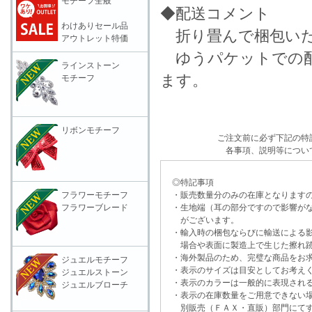
モチーフ全般
◆配送コメント
わけありセール品
折り畳んで梱包いた
アウトレット特価
ゆうパケットでの配
ラインストーン
ます。
モチーフ
リボンモチーフ
ご注文前に必ず下記の特
各事項、説明等につい
◎特記事項
フラワーモチーフ
・販売数量分のみの在庫となりますの
フラワーブレード
・生地端（耳の部分ですので影響がな
がございます。
・輸入時の梱包ならびに輸送による影
場合や表面に製造上で生じた擦れ跡
・海外製品のため、完璧な商品をお求
ジュエルモチーフ
・表示のサイズは目安としてお考え
ジュエルストーン
・表示のカラーは一般的に表現される
ジュエルブローチ
・表示の在庫数量をご用意できない
別販売（ＦＡＸ・直販）部門にてす