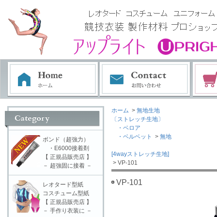
ホーム
>
無地生地
〔ストレッチ生地〕
・ベロア
・ベルベット
>
無地
ボンド（超強力）
・E6000接着剤
[4wayストレッチ生地]
【 正規品販売店 】
> VP-101
－ 超強固に接着 －
VP-101
レオタード型紙
コスチューム型紙
【 正規品販売店 】
－ 手作り衣装に －