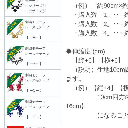
モチーフ
（例）「約90cm×約
・シリーズ別
・デザイン別
・購入数「1」･･･ 約9
刺繍モチーフ
・購入数「2」･･･ 約9
レースモチーフ
・購入数「4」･･･ 約1
【 ーAー 】
刺繍モチーフ
◆伸縮度 (cm)
レースモチーフ
【縦+6】【横+6】
【 ーBー 】
（説明）生地10c
刺繍モチーフ
ます。
レースモチーフ
（例）【縦+4】【横
【 ーCー 】
10cm四方の生地
刺繍モチーフ
16cm】
レースモチーフ
になることを表
【 ーDー 】