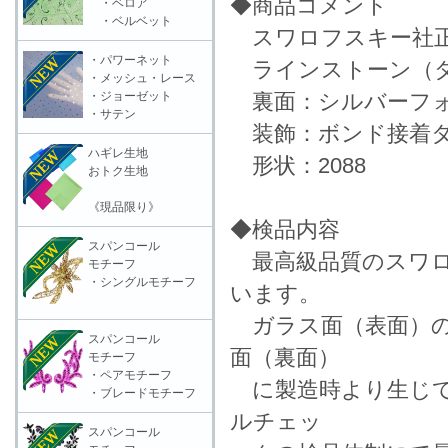
◆商品コメント
・ベロア
・ベルベット
スワロフスキー社正
・パワーネット
ラインストーン（ダ
・メッシュ・レース
・ジョーゼット
裏面：シルバーフォ
・サテン
装飾：ボンド接着
ハギレ生地
形状：2088
おトク生地
《現品限り》
◆検品内容
スパンコール
最高級品質のスワロ
モチーフ
・シングルモチーフ
います。
ガラス面（表面）の
スパンコール
面（裏面）
モチーフ
・ペアモチーフ
に製造時より生じて
・ブレードモチーフ
ルチェッ
スパンコール