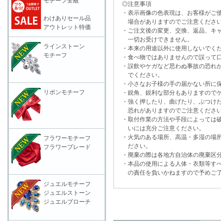
モチーフ全般
◎注意事項
・表示画像の色表現は、お客様がご使
わけありセール品
場合がありますのでご注意くださ
アウトレット特価
・ご注文後の変更、交換、返品、キャ
一切お受けできません。
ラインストーン
・本来の用途以外に使用しないでく
モチーフ
・食べ物ではありませんので誤って口
・誤飲やケガなど思わぬ事故の恐れが
でください。
・小さなお子様の手の届かない所に保
リボンモチーフ
・鋭角、鋭利な部分もありますのでケ
・強く押したり、曲げたり、ぶつけた
恐れがありますのでご注意くださ
・取付作業の方法や手段によっては破
いには充分ご注意ください。
・火気のある場所、高温・多湿の場所
フラワーモチーフ
ださい。
フラワーブレード
・廃棄の際は各地方自治体の廃棄区分
・本品の使用による人体・衣類等すべ
の責任を負いかねますので予めご了
ジュエルモチーフ
ジュエルストーン
ジュエルブローチ