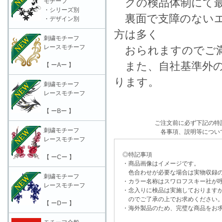
クの検品体制にて最
モチーフ
・シリーズ別
裏面で支障のないエ
・デザイン別
方は多く
刺繍モチーフ
レースモチーフ
おられますのでご満
また、自社基準外の
【 ーAー 】
ります。
刺繍モチーフ
レースモチーフ
【 ーBー 】
ご注文前に必ず下記の特
刺繍モチーフ
各事項、説明等につい
レースモチーフ
◎特記事項
【 ーCー 】
・商品画像はイメージです。
色合わせが必要な場合は実物収録の
刺繍モチーフ
・カラー名称はスワロフスキー社が呼
レースモチーフ
・念入りに検品は実施しておりますが
のでご了承の上でお求めください
【 ーDー 】
・海外製品のため、完璧な商品をお求