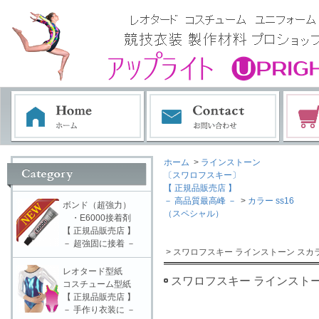
ホーム
>
ラインストーン
〔スワロフスキー〕
【 正規品販売店 】
－ 高品質最高峰 －
>
カラー ss16
ボンド（超強力）
（スペシャル）
・E6000接着剤
【 正規品販売店 】
－ 超強固に接着 －
> スワロフスキー ラインストーン スカラ
レオタード型紙
スワロフスキー ラインストーン
コスチューム型紙
【 正規品販売店 】
－ 手作り衣装に －