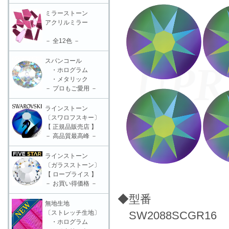
ミラーストーン
アクリルミラー
－ 全12色 －
スパンコール
・ホログラム
・メタリック
－ プロもご愛用 －
ラインストーン
〔スワロフスキー〕
【 正規品販売店 】
－ 高品質最高峰 －
ラインストーン
〔ガラスストーン〕
【 ロープライス 】
－ お買い得価格 －
◆型番
無地生地
〔ストレッチ生地〕
SW2088SCGR16
・ホログラム