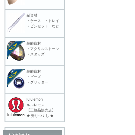
副資材
・ケース ・トレイ
・ピンセット など
装飾資材
・アクリルストーン
・スタッズ
装飾資材
・ビーズ
・グリッター
lululemon
ルルレモン
【正規品販売店】
★ 売りつくし ★