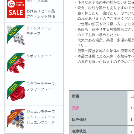
モチーフ全般
・小さなお子様の手の届かない所に保
・鋭角、鋭利な部分もありますのでケ
わけありセール品
・強く押したり、曲げたり、ぶつけた
アウトレット特価
恐れがありますのでご注意くださ
・ご使用の頻度や取り扱い方により劣
ラインストーン
・色落ち・色移りする可能性もござい
モチーフ
の上でお買い求めください。
・火気のある場所、高温・多湿の場所
さい。
・廃棄の際は各地方自治体の廃棄区分
リボンモチーフ
・本品の使用による人体・衣類等すべ
の責任を負いかねますので予めご了
フラワーモチーフ
フラワーブレード
型番
E
定価
1
ジュエルモチーフ
ジュエルストーン
販売価格
1
ジュエルブローチ
在庫状況
2