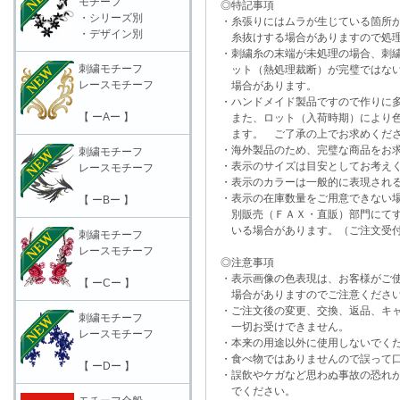
モチーフ
◎特記事項
・シリーズ別
・糸張りにはムラが生じている箇所が
・デザイン別
糸抜けする場合がありますので処理
・刺繍糸の末端が未処理の場合、刺繍
刺繍モチーフ
ット（熱処理裁断）が完璧ではない
レースモチーフ
場合があります。
・ハンドメイド製品ですので作りに多
【 ーAー 】
また、ロット（入荷時期）により色
ます。 ご了承の上でお求めくだ
・海外製品のため、完璧な商品をお求
刺繍モチーフ
・表示のサイズは目安としてお考え
レースモチーフ
・表示のカラーは一般的に表現される
・表示の在庫数量をご用意できない
【 ーBー 】
別販売（ＦＡＸ・直販）部門にてす
いる場合があります。（ご注文受付
刺繍モチーフ
レースモチーフ
◎注意事項
・表示画像の色表現は、お客様がご使
【 ーCー 】
場合がありますのでご注意くださ
・ご注文後の変更、交換、返品、キャ
刺繍モチーフ
一切お受けできません。
レースモチーフ
・本来の用途以外に使用しないでく
・食べ物ではありませんので誤って口
【 ーDー 】
・誤飲やケガなど思わぬ事故の恐れが
でください。