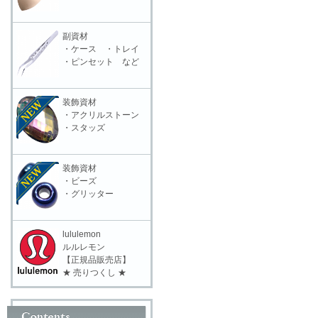
副資材
・ケース ・トレイ
・ピンセット など
装飾資材
・アクリルストーン
・スタッズ
装飾資材
・ビーズ
・グリッター
lululemon
ルルレモン
【正規品販売店】
★ 売りつくし ★