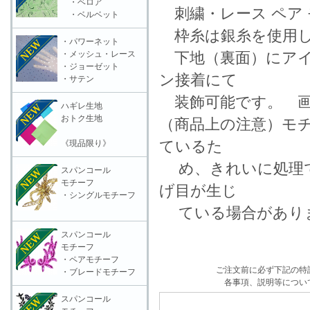
・ベロア
刺繍・レース ペア 
・ベルベット
枠糸は銀糸を使用し
・パワーネット
・メッシュ・レース
下地（裏面）にアイ
・ジョーゼット
ン接着にて
・サテン
装飾可能です。 画
ハギレ生地
おトク生地
（商品上の注意）モ
ているた
《現品限り》
め、きれいに処理で
スパンコール
モチーフ
げ目が生じ
・シングルモチーフ
ている場合がありま
スパンコール
モチーフ
・ペアモチーフ
ご注文前に必ず下記の特
・ブレードモチーフ
各事項、説明等につい
スパンコール