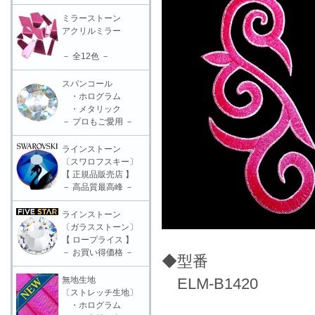
ミラーストーン
アクリルミラー
－ 全12色 －
スパンコール
・ホログラム
・メタリック
－ プロもご愛用 －
ラインストーン
〔スワロフスキー〕
【 正規品販売店 】
－ 高品質最高峰 －
ラインストーン
〔ガラスストーン〕
【 ロープライス 】
－ お買い得価格 －
◆型番
無地生地
ELM-B1420
〔ストレッチ生地〕
・ホログラム