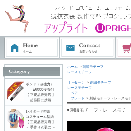
ホーム
>
刺繍モチーフ
レースモチーフ
【 ーBー 】
>
刺繍モチーフ
ボンド（超強力）
レースモチーフ
・E6000接着剤
・ペア
【 正規品販売店 】
・ブレード
> 刺繍モチーフ・レースモチ
－ 超強固に接着 －
刺繍モチーフ・レースモチーフ
レオタード型紙
コスチューム型紙
【 正規品販売店 】
－ 手作り衣装に －