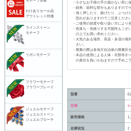
モチーフ全般
・小さなお子様の手の届かない所に保
・鋭角、鋭利な部分もありますのでケ
わけありセール品
・強く押したり、曲げたり、ぶつけた
アウトレット特価
恐れがありますのでご注意くださ
・ご使用の頻度や取り扱い方により劣
ラインストーン
・色落ち・色移りする可能性もござい
モチーフ
の上でお買い求めください。
・火気のある場所、高温・多湿の場所
さい。
・廃棄の際は各地方自治体の廃棄区分
リボンモチーフ
・本品の使用による人体・衣類等すべ
の責任を負いかねますので予めご了
フラワーモチーフ
フラワーブレード
型番
E
定価
1
ジュエルモチーフ
ジュエルストーン
販売価格
1
ジュエルブローチ
在庫状況
2