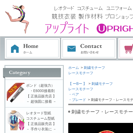
ホーム
>
刺繍モチーフ
レースモチーフ
【 ーBー 】
>
刺繍モチーフ
ボンド（超強力）
レースモチーフ
・E6000接着剤
・ペア
【 正規品販売店 】
・ブレード
> 刺繍モチーフ・レースモチ
－ 超強固に接着 －
刺繍モチーフ・レースモチーフ
レオタード型紙
コスチューム型紙
【 正規品販売店 】
－ 手作り衣装に －