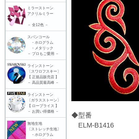
ミラーストーン
アクリルミラー
－ 全12色 －
スパンコール
・ホログラム
・メタリック
－ プロもご愛用 －
ラインストーン
〔スワロフスキー〕
【 正規品販売店 】
－ 高品質最高峰 －
ラインストーン
〔ガラスストーン〕
【 ロープライス 】
－ お買い得価格 －
◆型番
無地生地
ELM-B1416
〔ストレッチ生地〕
・ホログラム