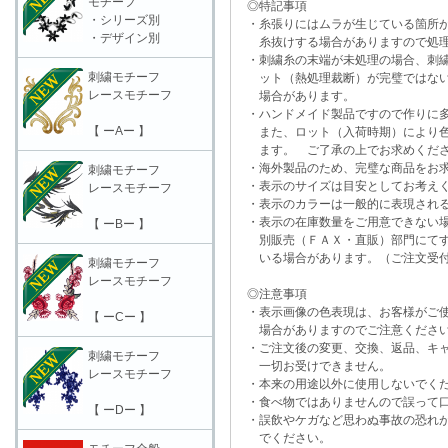
モチーフ
◎特記事項
・シリーズ別
・糸張りにはムラが生じている箇所が
・デザイン別
糸抜けする場合がありますので処理
・刺繍糸の末端が未処理の場合、刺繍
刺繍モチーフ
ット（熱処理裁断）が完璧ではない
レースモチーフ
場合があります。
・ハンドメイド製品ですので作りに多
【 ーAー 】
また、ロット（入荷時期）により色
ます。 ご了承の上でお求めくだ
・海外製品のため、完璧な商品をお求
刺繍モチーフ
・表示のサイズは目安としてお考え
レースモチーフ
・表示のカラーは一般的に表現される
・表示の在庫数量をご用意できない
【 ーBー 】
別販売（ＦＡＸ・直販）部門にてす
いる場合があります。（ご注文受付
刺繍モチーフ
レースモチーフ
◎注意事項
・表示画像の色表現は、お客様がご使
【 ーCー 】
場合がありますのでご注意くださ
・ご注文後の変更、交換、返品、キャ
刺繍モチーフ
一切お受けできません。
レースモチーフ
・本来の用途以外に使用しないでく
・食べ物ではありませんので誤って口
【 ーDー 】
・誤飲やケガなど思わぬ事故の恐れが
でください。