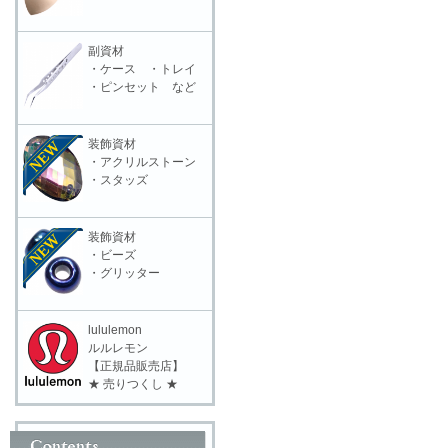
副資材
・ケース ・トレイ
・ピンセット など
装飾資材
・アクリルストーン
・スタッズ
装飾資材
・ビーズ
・グリッター
lululemon
ルルレモン
【正規品販売店】
★ 売りつくし ★