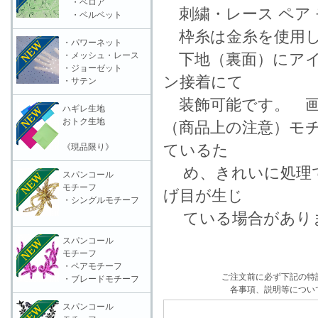
・ベロア
刺繍・レース ペア 
・ベルベット
枠糸は金糸を使用し
・パワーネット
・メッシュ・レース
下地（裏面）にアイ
・ジョーゼット
ン接着にて
・サテン
装飾可能です。 画
ハギレ生地
おトク生地
（商品上の注意）モ
ているた
《現品限り》
め、きれいに処理で
スパンコール
モチーフ
げ目が生じ
・シングルモチーフ
ている場合がありま
スパンコール
モチーフ
・ペアモチーフ
ご注文前に必ず下記の特
・ブレードモチーフ
各事項、説明等につい
スパンコール