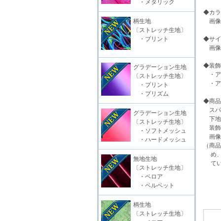
・メタリック
◆カラ
柄生地
画像
〔ストレッチ生地〕
・プリント
◆サイ
画像
◆装飾
グラデーション生地
・ア
〔ストレッチ生地〕
・ア
・プリント
・プリズム
◆商品
スパ
グラデーション生地
下地
〔ストレッチ生地〕
装飾
・ソフトメッシュ
画像
・ハードメッシュ
（商品
め、
無地生地
てい
〔ストレッチ生地〕
・ベロア
・ベルベット
柄生地
〔ストレッチ生地〕