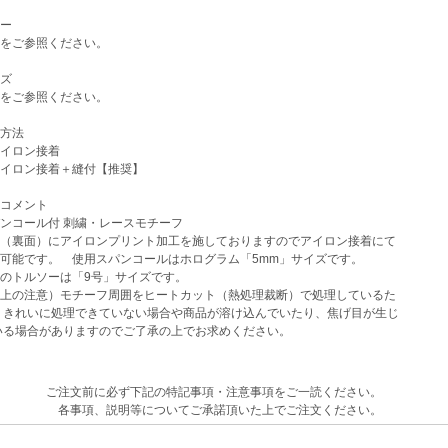
ー
をご参照ください。
ズ
をご参照ください。
方法
イロン接着
イロン接着＋縫付【推奨】
コメント
ンコール付 刺繍・レースモチーフ
（裏面）にアイロンプリント加工を施しておりますのでアイロン接着にて
可能です。 使用スパンコールはホログラム「5mm」サイズです。
のトルソーは「9号」サイズです。
上の注意）モチーフ周囲をヒートカット（熱処理裁断）で処理しているた
きれいに処理できていない場合や商品が溶け込んでいたり、焦げ目が生じ
る場合がありますのでご了承の上でお求めください。
ご注文前に必ず下記の特記事項・注意事項をご一読ください。
各事項、説明等についてご承諾頂いた上でご注文ください。