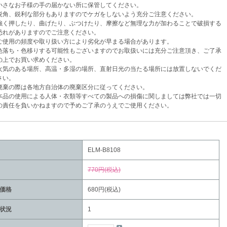
さなお子様の手の届かない所に保管してください。
角、鋭利な部分もありますのでケガをしないよう充分ご注意ください。
く押したり、曲げたり、ぶつけたり、摩擦など無理な力が加わることで破損する
がありますのでご注意ください。
使用の頻度や取り扱い方により劣化が早まる場合があります。
落ち・色移りする可能性もございますのでお取扱いには充分ご注意頂き、ご了承
でお買い求めください。
気のある場所、高温・多湿の場所、直射日光の当たる場所には放置しないでくだ
い。
棄の際は各地方自治体の廃棄区分に従ってください。
品の使用による人体・衣類等すべての製品への損傷に関しましては弊社では一切
任を負いかねますので予めご了承のうえでご使用ください。
ELM-B8108
770円(税込)
価格
680円(税込)
状況
1