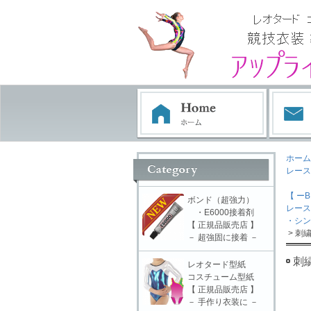
ホーム
レース
【 ーB
ボンド（超強力）
レース
・E6000接着剤
・シン
【 正規品販売店 】
> 刺
－ 超強固に接着 －
刺
レオタード型紙
コスチューム型紙
【 正規品販売店 】
－ 手作り衣装に －