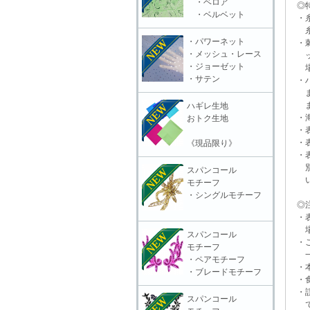
・ベロア
◎特
・ベルベット
・糸
糸抜
・パワーネット
・刺
・メッシュ・レース
ット
・ジョーゼット
場合
・サテン
・ハ
また
ます
ハギレ生地
・海
おトク生地
・表
・表
《現品限り》
・表
別販
スパンコール
いる
モチーフ
・シングルモチーフ
◎注
・表
場合
スパンコール
・ご
モチーフ
一切
・ペアモチーフ
・本
・ブレードモチーフ
・食
・誤
スパンコール
で