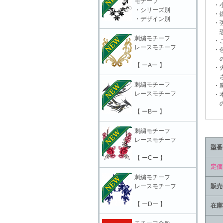
モチーフ
・小
・シリーズ別
・鋭
・デザイン別
・強
恐れ
刺繍モチーフ
・ご
レースモチーフ
・色
の上
【 ーAー 】
・火
さ
刺繍モチーフ
・廃
レースモチーフ
・本
の責
【 ーBー 】
刺繍モチーフ
レースモチーフ
型番
【 ーCー 】
定価
刺繍モチーフ
レースモチーフ
販売
【 ーDー 】
在庫