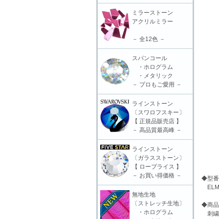
ミラーストーン
アクリルミラー
－ 全12色 －
スパンコール
・ホログラム
・メタリック
－ プロもご愛用 －
ラインストーン
〔スワロフスキー〕
【 正規品販売店 】
－ 高品質最高峰 －
ラインストーン
〔ガラスストーン〕
【 ロープライス 】
－ お買い得価格 －
◆型番
ELM-
無地生地
〔ストレッチ生地〕
◆商品
・ホログラム
刺繍モ