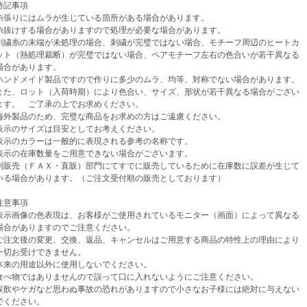
記事項
張りにはムラが生じている箇所がある場合があります。
けする場合がありますので処理が必要な場合があります。
繍糸の末端が未処理の場合、刺繍が完璧ではない場合、モチーフ周辺のヒートカ
（熱処理裁断）が完璧ではない場合、ペアモチーフ左右の色合いが若干異なる
があります。
ンドメイド製品ですので作りに多少のムラ、均等、対称でない場合があります。
、ロット（入荷時期）により色合い、サイズ、形状が若干異なる場合がござい
。 ご了承の上でお求めください。
外製品のため、完璧な商品をお求めの方はご遠慮ください。
示のサイズは目安としてお考えください。
示のカラーは一般的に表現される参考の名称です。
示の在庫数量をご用意できない場合がございます。
売（ＦＡＸ・直販）部門にてすでに販売しているために在庫数に誤差が生じて
場合があります。（ご注文受付順の販売としております）
意事項
示画像の色表現は、お客様がご使用されているモニター（画面）によって異なる
がありますのでご注意ください。
注文後の変更、交換、返品、キャンセルはご用意する商品の特性上の理由により
お受けできません。
来の用途以外に使用しないでください。
べ物ではありませんので誤って口に入れないようにご注意ください。
飲やケガなど思わぬ事故の恐れがありますので小さなお子様には絶対に与えない
ください。