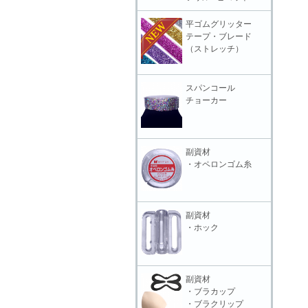
平ゴムグリッター
テープ・ブレード
（ストレッチ）
スパンコール
チョーカー
副資材
・オペロンゴム糸
副資材
・ホック
副資材
・ブラカップ
・ブラクリップ