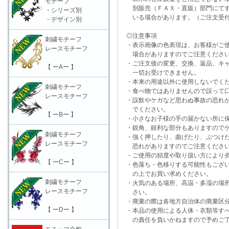
モチーフ
別販売（ＦＡＸ・直販）部門にてす
・シリーズ別
いる場合があります。（ご注文受付
・デザイン別
◎注意事項
刺繍モチーフ
・表示画像の色表現は、お客様がご使
レースモチーフ
場合がありますのでご注意くださ
・ご注文後の変更、交換、返品、キャ
【 ーAー 】
一切お受けできません。
・本来の用途以外に使用しないでく
刺繍モチーフ
・食べ物ではありませんので誤って口
レースモチーフ
・誤飲やケガなど思わぬ事故の恐れが
でください。
【 ーBー 】
・小さなお子様の手の届かない所に保
・鋭角、鋭利な部分もありますのでケ
刺繍モチーフ
・強く押したり、曲げたり、ぶつけた
レースモチーフ
恐れがありますのでご注意くださ
・ご使用の頻度や取り扱い方により劣
【 ーCー 】
・色落ち・色移りする可能性もござい
の上でお買い求めください。
刺繍モチーフ
・火気のある場所、高温・多湿の場所
レースモチーフ
さい。
・廃棄の際は各地方自治体の廃棄区分
【 ーDー 】
・本品の使用による人体・衣類等すべ
の責任を負いかねますので予めご了