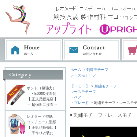
ホーム
>
刺繍モチーフ
レースモチーフ
【 ーCー 】
>
刺繍モチーフ
ボンド（超強力）
レースモチーフ
・E6000接着剤
・ペア
【 正規品販売店 】
・ブレード
> 刺繍モチーフ・レースモチ
－ 超強固に接着 －
刺繍モチーフ・レースモチーフ
レオタード型紙
コスチューム型紙
【 正規品販売店 】
－ 手作り衣装に －