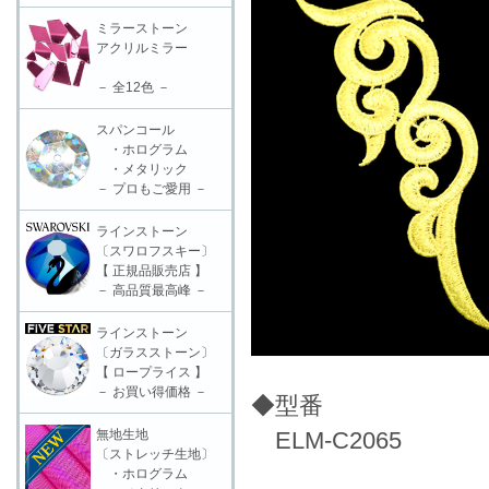
ミラーストーン
アクリルミラー
－ 全12色 －
スパンコール
・ホログラム
・メタリック
－ プロもご愛用 －
ラインストーン
〔スワロフスキー〕
【 正規品販売店 】
－ 高品質最高峰 －
ラインストーン
〔ガラスストーン〕
【 ロープライス 】
－ お買い得価格 －
◆型番
無地生地
ELM-C2065
〔ストレッチ生地〕
・ホログラム