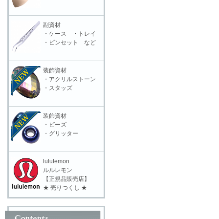
副資材
・ケース ・トレイ
・ピンセット など
装飾資材
・アクリルストーン
・スタッズ
装飾資材
・ビーズ
・グリッター
lululemon
ルルレモン
【正規品販売店】
★ 売りつくし ★