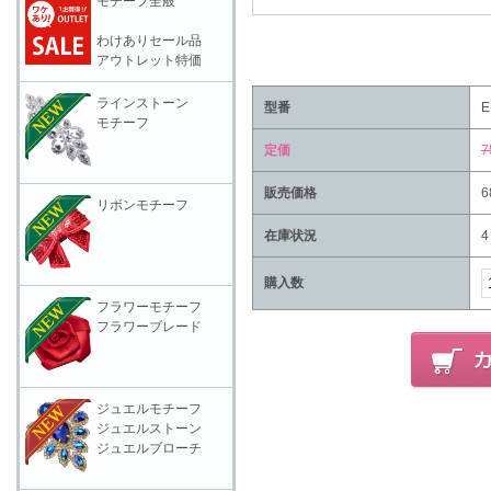
モチーフ全般
わけありセール品
アウトレット特価
ラインストーン
型番
E
モチーフ
定価
7
販売価格
6
リボンモチーフ
在庫状況
4
購入数
フラワーモチーフ
フラワーブレード
ジュエルモチーフ
ジュエルストーン
ジュエルブローチ