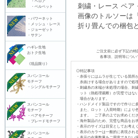
・ベロア
刺繍・レース ペア 
・ベルベット
画像のトルソーは「
・パワーネット
・メッシュ・レース
折り畳んでの梱包と
・ジョーゼット
・サテン
ハギレ生地
ご注文前に必ず下記の特
おトク生地
各事項、説明等につい
《現品限り》
◎特記事項
スパンコール
・糸張りにはムラが生じている箇所が
モチーフ
糸抜けする場合がありますので処理
・シングルモチーフ
・刺繍糸の末端が未処理の場合、刺繍
ット（熱処理裁断）が完璧ではない
場合があります。
・ハンドメイド製品ですので作りに多
スパンコール
また、ロット（入荷時期）により色
モチーフ
ます。 ご了承の上でお求めくだ
・ペアモチーフ
・海外製品のため、完璧な商品をお求
・ブレードモチーフ
・表示のサイズは目安としてお考え
・表示のカラーは一般的に表現される
スパンコール
・表示の在庫数量をご用意できない