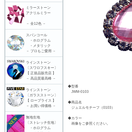
ミラーストーン
アクリルミラー
－ 全12色 －
スパンコール
・ホログラム
・メタリック
－ プロもご愛用 －
ラインストーン
〔スワロフスキー〕
【 正規品販売店 】
－ 高品質最高峰 －
◆型番
ラインストーン
JWM-0103
〔ガラスストーン〕
【 ロープライス 】
◆商品名
－ お買い得価格 －
ジュエルモチーフ（0103）
無地生地
◆カラー
〔ストレッチ生地〕
画像をご参照ください。
・ホログラム