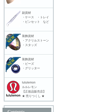
副資材
・ケース ・トレイ
・ピンセット など
装飾資材
・アクリルストーン
・スタッズ
装飾資材
・ビーズ
・グリッター
lululemon
ルルレモン
【正規品販売店】
★ 売りつくし ★