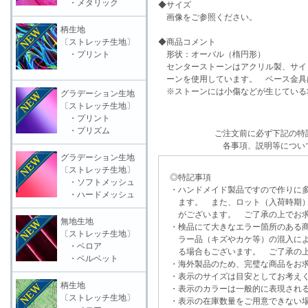
・メタリック
◆サイズ
画像をご参照ください。
柄生地
〔ストレッチ生地〕
◆商品コメント
・プリント
形状：オーバル（楕円形）
センターストーンはアクリル製、サイ
ーンを使用しています。 ベース金具
※ストーンには小傷などが生じている
グラデーション生地
〔ストレッチ生地〕
・プリント
・プリズム
ご注文前に必ず下記の特
各事項、説明等につい
グラデーション生地
〔ストレッチ生地〕
◎特記事項
・ソフトメッシュ
・ハンドメイド製品ですので作りに多
・ハードメッシュ
ます。 また、ロット（入荷時期）
がございます。 ご了承の上でお求
無地生地
・検品にて大きなエラー箇所のある商
〔ストレッチ生地〕
ラー品（キズやカケ等）の混入によ
・ベロア
る場合もございます。 ご了承の上
・ベルベット
・海外製品のため、完璧な商品をお求
・表示のサイズは目安としてお考え
柄生地
・表示のカラーは一般的に表現される
〔ストレッチ生地〕
・表示の在庫数量をご用意できない