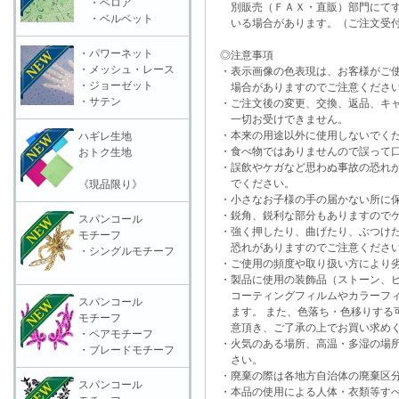
・ベロア
別販売（ＦＡＸ・直販）部門にてす
・ベルベット
いる場合があります。（ご注文受付
・パワーネット
◎注意事項
・メッシュ・レース
・表示画像の色表現は、お客様がご使
・ジョーゼット
場合がありますのでご注意くださ
・サテン
・ご注文後の変更、交換、返品、キャ
一切お受けできません。
・本来の用途以外に使用しないでく
ハギレ生地
・食べ物ではありませんので誤って口
おトク生地
・誤飲やケガなど思わぬ事故の恐れが
でください。
《現品限り》
・小さなお子様の手の届かない所に保
・鋭角、鋭利な部分もありますのでケ
スパンコール
・強く押したり、曲げたり、ぶつけた
モチーフ
恐れがありますのでご注意くださ
・シングルモチーフ
・ご使用の頻度や取り扱い方により劣
・製品に使用の装飾品（ストーン、ビ
コーティングフィルムやカラーフィ
スパンコール
ます。 また、色落ち・色移りする可
モチーフ
意頂き、ご了承の上でお買い求めく
・ペアモチーフ
・火気のある場所、高温・多湿の場所
・ブレードモチーフ
さい。
・廃棄の際は各地方自治体の廃棄区分
スパンコール
・本品の使用による人体・衣類等すべ