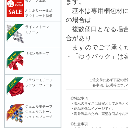
ます。
モチーフ全般
基本は専用梱包材に
わけありセール品
アウトレット特価
の場合は
ラインストーン
複数個口となる場合
モチーフ
合があり
ますのでご了承く
リボンモチーフ
・「ゆうパック」は
フラワーモチーフ
ご注文前に必ず下記の特
フラワーブレード
各事項、説明等につい
◎特記事項
・表示のサイズは目安としてお考え
ジュエルモチーフ
・商品画像はイメージです。
ジュエルストーン
・海外製品のため、完璧な商品をお求
ジュエルブローチ
◎注意事項