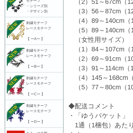
（2）51～67cm（
モチーフ
・シリーズ別
（3）56～87cm（
・デザイン別
（4）89～140cm（
刺繍モチーフ
レースモチーフ
（5）89～140cm（
（女性用サイズ）
【 ーAー 】
（1）84～107cm（
刺繍モチーフ
レースモチーフ
（2）69～91cm（
【 ーBー 】
（3）91～114cm（
（4）145～168cm
刺繍モチーフ
レースモチーフ
（5）77～80cm（
【 ーCー 】
◆配送コメント
刺繍モチーフ
レースモチーフ
・「ゆうパケット」
【 ーDー 】
1通（1梱包）あた