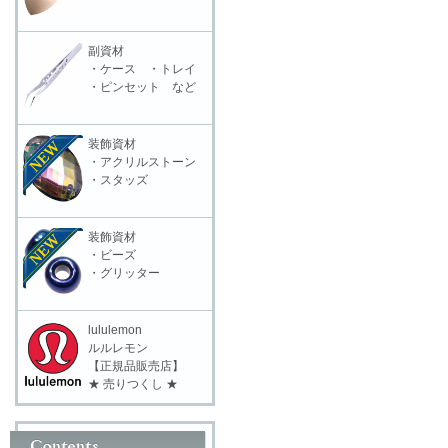
副資材
・ケース ・トレイ
・ピンセット など
装飾資材
・アクリルストーン
・スタッズ
装飾資材
・ビーズ
・グリッター
lululemon
ルルレモン
【正規品販売店】
★ 売りつくし ★