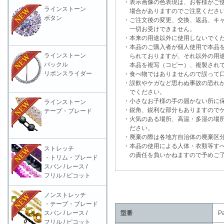
・表示画像の色表現は、お客様がご使
ラインストーン
場合がありますのでご注意くださ
ボタン
・ご注文後の変更、交換、返品、キャ
一切お受けできません。
・本来の用途以外に使用しないでく
・本品のご購入者が個人使用で本品を
ラインストーン
られておりますが、それ以外の用途
バックル
本品を複写（コピー）、複製されて
リボンスライダー
・食べ物ではありませんので誤って口
・誤飲やケガなど思わぬ事故の恐れが
でください。
・小さなお子様の手の届かない所に保
ラインストーン
・鋭角、鋭利な部分もありますのでケ
テープ・ブレード
・火気のある場所、高温・多湿の場所
ださい。
・廃棄の際は各地方自治体の廃棄区分
・本品の使用による人体・衣類等すべ
ストレッチ
の責任を負いかねますので予めご了
・トリム・ブレード
スパン / レース /
フリル / ピコット
ノンストレッチ
・テープ・ブレード
スパン / レース /
型番
P
フリル / ピコット