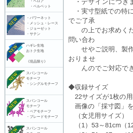
・デザインにつきま
・ベロア
・ベルベット
・実寸型紙での特に
・パワーネット
でご了承
・メッシュ・レース
・ジョーゼット
の上でお求めくださ
・サテン
問い合わ
ハギレ生地
せやご説明、製作等
おトク生地
おりませ
《現品限り》
んのでご対応でき
スパンコール
モチーフ
・シングルモチーフ
◆収録サイズ
22サイズが1枚の
スパンコール
画像の「採寸図」を
モチーフ
・ペアモチーフ
（女児用サイズ）
・ブレードモチーフ
（1）53～81cm（
スパンコール