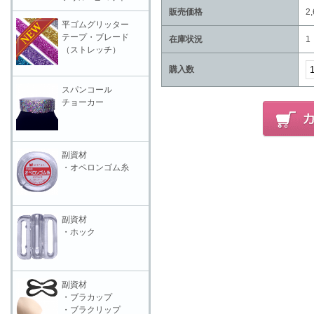
販売価格
2
平ゴムグリッター
テープ・ブレード
在庫状況
1
（ストレッチ）
購入数
スパンコール
チョーカー
副資材
・オペロンゴム糸
副資材
・ホック
副資材
・ブラカップ
・ブラクリップ