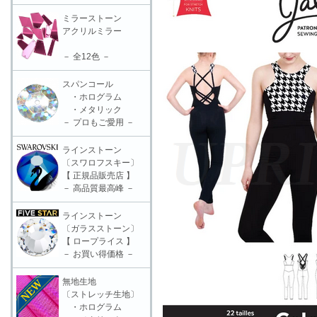
ミラーストーン
アクリルミラー
－ 全12色 －
スパンコール
・ホログラム
・メタリック
－ プロもご愛用 －
ラインストーン
〔スワロフスキー〕
【 正規品販売店 】
－ 高品質最高峰 －
ラインストーン
〔ガラスストーン〕
【 ロープライス 】
－ お買い得価格 －
無地生地
〔ストレッチ生地〕
・ホログラム