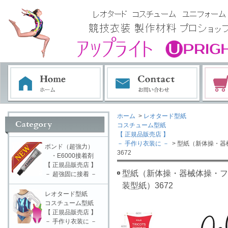
ホーム
>
レオタード型紙
コスチューム型紙
【 正規品販売店 】
－ 手作り衣装に －
> 型紙（新体操・器
ボンド（超強力）
3672
・E6000接着剤
【 正規品販売店 】
型紙（新体操・器械体操・フィ
－ 超強固に接着 －
装型紙）3672
レオタード型紙
コスチューム型紙
【 正規品販売店 】
－ 手作り衣装に －