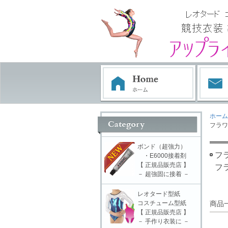
ホーム
フラワ
ボンド（超強力）
フ
・E6000接着剤
【 正規品販売店 】
フ
－ 超強固に接着 －
レオタード型紙
コスチューム型紙
商品
【 正規品販売店 】
－ 手作り衣装に －