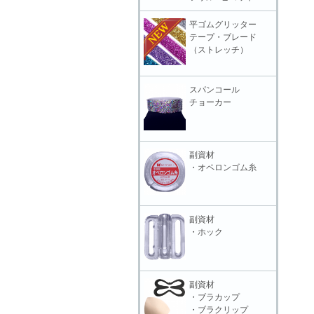
平ゴムグリッター
テープ・ブレード
（ストレッチ）
スパンコール
チョーカー
副資材
・オペロンゴム糸
副資材
・ホック
副資材
・ブラカップ
・ブラクリップ