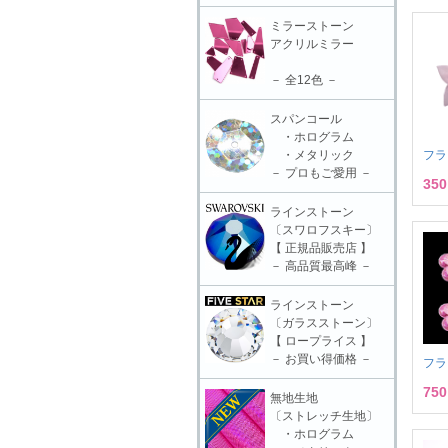
ミラーストーン
アクリルミラー
－ 全12色 －
スパンコール
・ホログラム
フラ
・メタリック
－ プロもご愛用 －
35
ラインストーン
〔スワロフスキー〕
【 正規品販売店 】
－ 高品質最高峰 －
ラインストーン
〔ガラスストーン〕
【 ロープライス 】
－ お買い得価格 －
フラ
75
無地生地
〔ストレッチ生地〕
・ホログラム