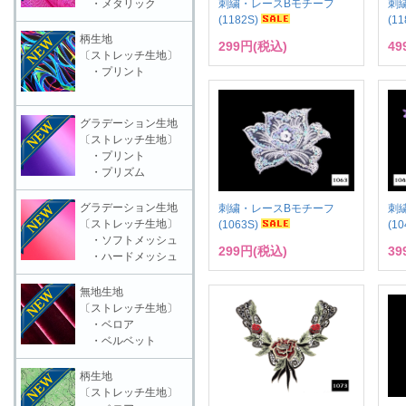
刺繍・レースBモチーフ
刺
・メタリック
(1182S)
(1
柄生地
299円(税込)
49
〔ストレッチ生地〕
・プリント
グラデーション生地
〔ストレッチ生地〕
・プリント
・プリズム
グラデーション生地
刺繍・レースBモチーフ
刺
〔ストレッチ生地〕
(1063S)
(1
・ソフトメッシュ
299円(税込)
39
・ハードメッシュ
無地生地
〔ストレッチ生地〕
・ベロア
・ベルベット
柄生地
〔ストレッチ生地〕