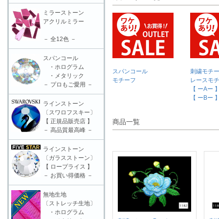
ミラーストーン
アクリルミラー
－ 全12色 －
スパンコール
・ホログラム
スパンコール
刺繍モチ
・メタリック
モチーフ
レースモ
－ プロもご愛用 －
【 ーAー 
【 ーBー 
ラインストーン
〔スワロフスキー〕
【 正規品販売店 】
商品一覧
－ 高品質最高峰 －
ラインストーン
〔ガラスストーン〕
【 ロープライス 】
－ お買い得価格 －
無地生地
〔ストレッチ生地〕
・ホログラム