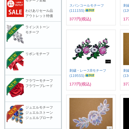
モチーフ全般
スパンコールモチーフ
刺
(1111SS)
(1
わけありセール品
アウトレット特価
377円(税込)
17
ラインストーン
モチーフ
リボンモチーフ
刺繍・レースBモチーフ
刺
(1195SS)
(1
フラワーモチーフ
177円(税込)
37
フラワーブレード
ジュエルモチーフ
ジュエルストーン
ジュエルブローチ