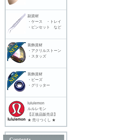
副資材
・ケース ・トレイ
・ピンセット など
装飾資材
・アクリルストーン
・スタッズ
装飾資材
・ビーズ
・グリッター
lululemon
ルルレモン
【正規品販売店】
★ 売りつくし ★