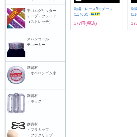
刺繍・レースBモチーフ
刺
平ゴムグリッター
(1176SS)
(1
テープ・ブレード
（ストレッチ）
177円(税込)
17
スパンコール
チョーカー
副資材
・オペロンゴム糸
副資材
・ホック
副資材
・ブラカップ
・ブラクリップ