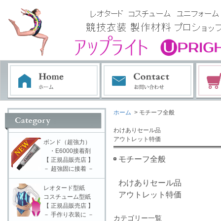
ホーム
> モチーフ全般
わけありセール品
アウトレット特価
ボンド（超強力）
・E6000接着剤
モチーフ全般
【 正規品販売店 】
－ 超強固に接着 －
わけありセール品
レオタード型紙
アウトレット特価
コスチューム型紙
【 正規品販売店 】
－ 手作り衣装に －
カテゴリー一覧