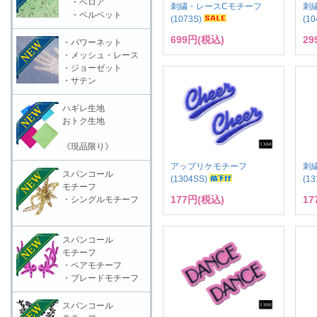
・ベロア
刺繍・レースCモチーフ
刺
・ベルベット
(1073S)
(1
699円(税込)
29
・パワーネット
・メッシュ・レース
・ジョーゼット
・サテン
ハギレ生地
おトク生地
《現品限り》
アップリケモチーフ
刺
スパンコール
(1304SS)
(1
モチーフ
177円(税込)
17
・シングルモチーフ
スパンコール
モチーフ
・ペアモチーフ
・ブレードモチーフ
スパンコール